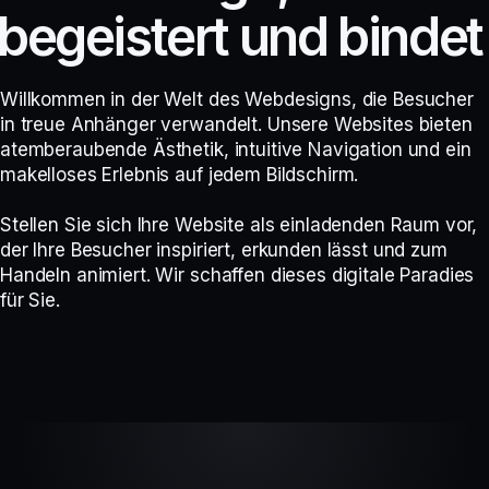
b
e
g
e
i
s
t
e
r
t
u
n
d
b
i
n
d
e
t
Willkommen in der Welt des Webdesigns, die Besucher
in treue Anhänger verwandelt. Unsere Websites bieten
atemberaubende Ästhetik, intuitive Navigation und ein
makelloses Erlebnis auf jedem Bildschirm.
Stellen Sie sich Ihre Website als einladenden Raum vor,
der Ihre Besucher inspiriert, erkunden lässt und zum
Handeln animiert. Wir schaffen dieses digitale Paradies
für Sie.