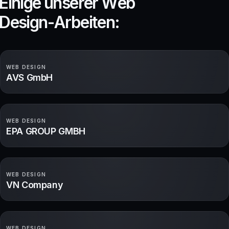
E
i
n
i
g
e
u
n
s
e
r
e
r
W
e
b
D
e
s
i
g
n
-
A
r
b
e
i
t
e
n
:
WEB DESIGN
AVS GmbH
WEB DESIGN
EPA GROUP GMBH
WEB DESIGN
VN Company
WEB DESIGN