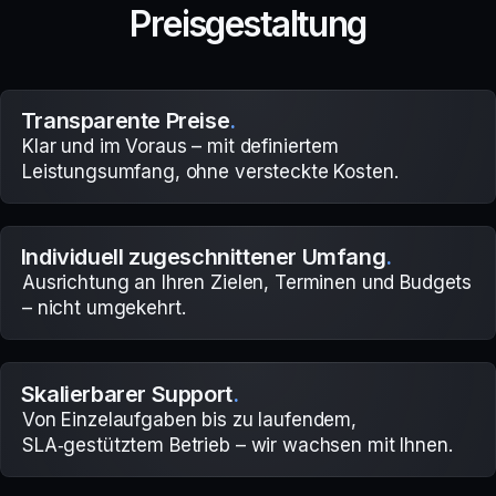
P
r
e
i
s
g
e
s
t
a
l
t
u
n
g
Transparente Preise
.
Klar und im Voraus – mit definiertem
Leistungsumfang, ohne versteckte Kosten.
Individuell zugeschnittener Umfang
.
Ausrichtung an Ihren Zielen, Terminen und Budgets
– nicht umgekehrt.
Skalierbarer Support
.
Von Einzelaufgaben bis zu laufendem,
SLA‑gestütztem Betrieb – wir wachsen mit Ihnen.