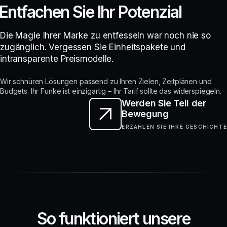
Entfachen Sie Ihr Potenzial
Die Magie Ihrer Marke zu entfesseln war noch nie so
zugänglich. Vergessen Sie Einheits­pakete und
intransparente Preis­modelle.
Wir schnüren Lösungen passend zu Ihren Zielen, Zeitplänen und
Budgets. Ihr Funke ist einzigartig – Ihr Tarif sollte das widerspiegeln.
Werden Sie Teil der
Bewegung
ERZÄHLEN SIE IHRE GESCHICHTE
S
o
f
u
n
k
t
i
o
n
i
e
r
t
u
n
s
e
r
e