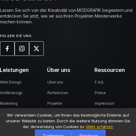
Lassen Sie sich von der Kreativität von MODGRAFIK begeistern und
entdecken Sie jetzt, wie wir aus Ihren Projekten Meisterwerke
machen können.
FOLGEN SIE UNS:
Leistungen
Über uns
Ressourcen
Web Design
Über uns
F.A.Q
Grafikdesign
Referenzen
Preise
Marketing
Projekte
Impressum
Programmierung
Kontakt
Datenschutz
Wir verwenden Cookies, um Ihnen das bestmögliche Erlebnis auf
unserer Website zu bieten. Durch die weitere Nutzung stimmen Sie
der Verwendung von Cookies zu.
Mehr erfahren
Zustimmen
Ablehnen