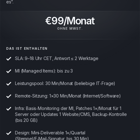
es“.
€99/Monat
OHNE MWST.
DAS IST ENTHALTEN
SLA: 9–18 Uhr CET, Antwort ≤ 2 Werktage
MI (Managed Items): bis zu 3
Leistungspool: 30 Min/Monat (beliebige IT‑Frage)
Remote‑Sitzung: 1×30 Min/Monat (Internet/Software)
Infra: Basis‑Monitoring der MI, Patches 1×/Monat für 1
Server oder Updates 1 Website/CMS, Backup‑Kontrolle
(bis 20 GB)
Design: Mini‑Deliverable 1×/Quartal
(Stempel/E‑Mail‑Signatur, bis 30 Min)