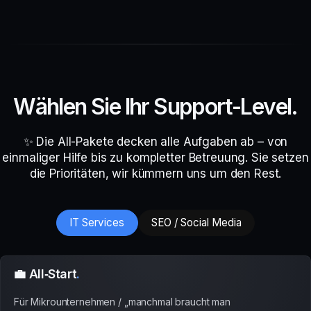
W
ä
h
l
e
n
S
i
e
I
h
r
S
u
p
p
o
r
t
-
L
e
v
e
l
.
✨ Die All-Pakete decken alle Aufgaben ab – von
einmaliger Hilfe bis zu kompletter Betreuung. Sie setzen
die Prioritäten, wir kümmern uns um den Rest.
IT Services
SEO / Social Media
💼 All‑Start
.
Für Mikrounternehmen / „manchmal braucht man