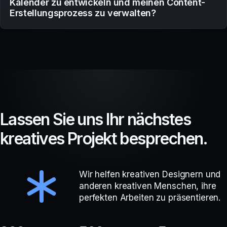
Kalender zu entwickeln und meinen Content-
Erstellungsprozess zu verwalten?
L
a
s
s
e
n
S
i
e
u
n
s
I
h
r
n
ä
c
h
s
t
e
s
k
r
e
a
t
i
v
e
s
P
r
o
j
e
k
t
b
e
s
p
r
e
c
h
e
n
.
Wir helfen kreativen Designern und
anderen kreativen Menschen, ihre
perfekten Arbeiten zu präsentieren.