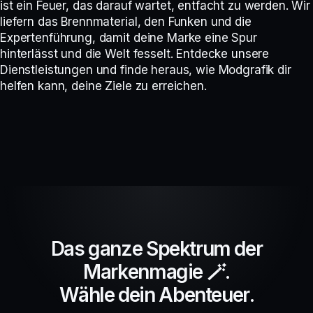
ist ein Feuer, das darauf wartet, entfacht zu werden. Wir
liefern das Brennmaterial, den Funken und die
Expertenführung, damit deine Marke eine Spur
hinterlässt und die Welt fesselt. Entdecke unsere
Dienstleistungen und finde heraus, wie Modgrafik dir
helfen kann, deine Ziele zu erreichen.
D
a
s
g
a
n
z
e
S
p
e
k
t
r
u
m
d
e
r
M
a
r
k
e
n
m
a
g
i
e
🪄
.
W
ä
h
l
e
d
e
i
n
A
b
e
n
t
e
u
e
r
.