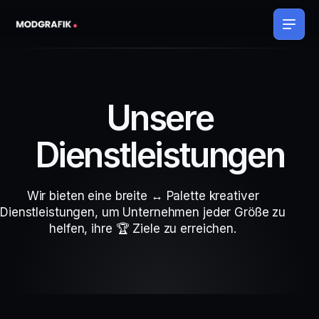
Unsere
Dienstleistungen
W
i
r
b
i
e
t
e
n
e
i
n
e
b
r
e
i
t
e
↔
P
a
l
e
t
t
e
k
r
e
a
t
i
v
e
r
D
i
e
n
s
t
l
e
i
s
t
u
n
g
e
n
,
u
m
U
n
t
e
r
n
e
h
m
e
n
j
e
d
e
r
G
r
ö
ß
e
z
u
h
e
l
f
e
n
,
i
h
r
e
🏆
Z
i
e
l
e
z
u
e
r
r
e
i
c
h
e
n
.