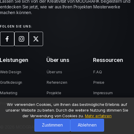
Lassen Sie sich von der Kreativität von MODGRAFIK begeistern und
entdecken Sie jetzt, wie wir aus Ihren Projekten Meisterwerke
machen können.
FOLGEN SIE UNS:
Leistungen
Über uns
Ressourcen
Web Design
Über uns
F.A.Q
Grafikdesign
Referenzen
Preise
Marketing
Projekte
Impressum
Programmierung
Kontakt
Datenschutz
Wir verwenden Cookies, um Ihnen das bestmögliche Erlebnis auf
unserer Website zu bieten. Durch die weitere Nutzung stimmen Sie
der Verwendung von Cookies zu.
Mehr erfahren
Zustimmen
Ablehnen
© 2026 MODGRAFIK. Alle Rechte vorbehalten.